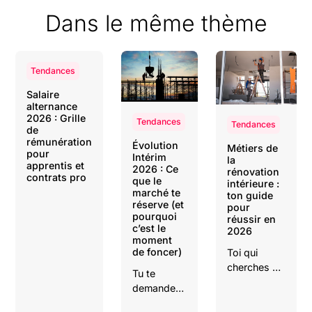
Dans le même thème
Tendances
Salaire
alternance
2026 : Grille
Tendances
Tendances
de
rémunération
Évolution
Métiers de
pour
Intérim
la
apprentis et
2026 : Ce
rénovation
contrats pro
que le
intérieure :
marché te
ton guide
réserve (et
pour
pourquoi
réussir en
c’est le
2026
moment
de foncer)
Toi qui
cherches un
Tu te
métier
demandes
d’avenir
si l'intérim
dans le