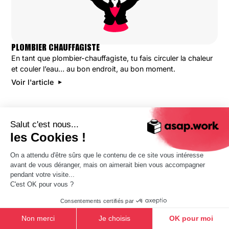
PLOMBIER CHAUFFAGISTE
En tant que plombier-chauffagiste, tu fais circuler la chaleur
et couler l’eau… au bon endroit, au bon moment.
Voir l'article
Salut c'est nous...
les Cookies !
DÉCOUVREZ TOUTES NOS
On a attendu d'être sûrs que le contenu de ce site vous intéresse
avant de vous déranger, mais on aimerait bien vous accompagner
OFFRES ASAP.WORK
pendant votre visite...
C'est OK pour vous ?
Tu veux de nouvelles missions régulièrement, un
Consentements certifiés par
accompagnement humain et respectueux, mais
aussi des avantages aussi cool que si tu étais en CDI
Non merci
Je choisis
OK pour moi
?