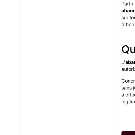
Partir
aban
sur t
d'hori
Qu
L'
aba
autori
Concrè
sans j
à effe
légit