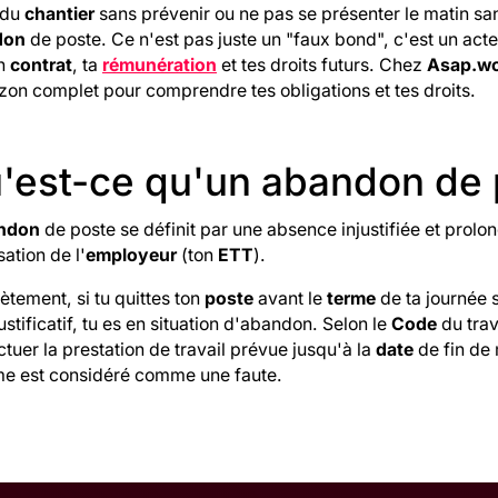
 du
chantier
sans prévenir ou ne pas se présenter le matin san
don
de poste. Ce n'est pas juste un "faux bond", c'est un act
on
contrat
, ta
rémunération
et tes droits futurs. Chez
Asap.w
zon complet pour comprendre tes obligations et tes droits.
'est-ce qu'un abandon de p
ndon
de poste se définit par une absence injustifiée et prol
sation de l'
employeur
(ton
ETT
).
tement, si tu quittes ton
poste
avant le
terme
de ta journée 
ustificatif, tu es en situation d'abandon. Selon le
Code
du trav
ctuer la prestation de travail prévue jusqu'à la
date
de fin de
ime est considéré comme une faute.