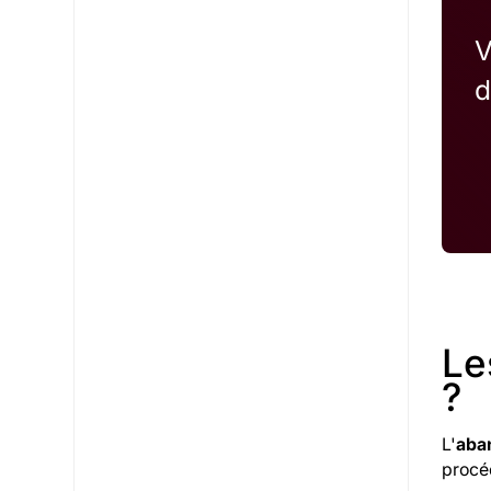
V
d
Le
?
L'
aba
procé