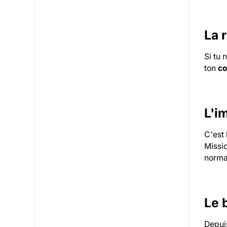
La 
Si tu 
ton
co
L'i
C'est 
Missio
norma
Le 
Depui