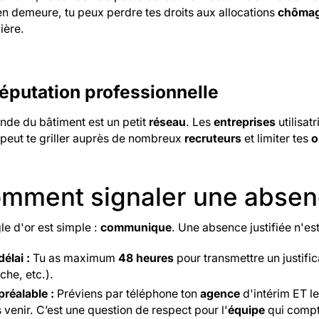
en demeure, tu peux perdre tes droits aux allocations
chôma
ière.
réputation professionnelle
nde du bâtiment est un petit
réseau
. Les
entreprises
utilisat
 peut te griller auprès de nombreux
recruteurs
et limiter tes
o
mment signaler une absen
le d'or est simple :
communique
. Une absence justifiée n'es
délai :
Tu as maximum
48 heures
pour transmettre un justifica
che, etc.).
préalable :
Préviens par téléphone ton
agence
d'intérim ET le
 venir. C’est une question de respect pour l'
équipe
qui compte