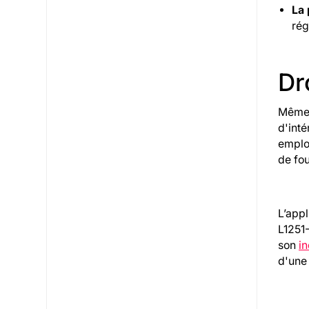
La 
rég
Dr
Même
d'inté
employ
de fou
L’appl
L1251-
son
in
d'une