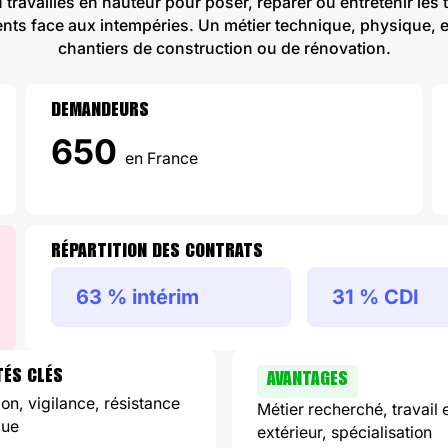
 travailles en hauteur pour poser, réparer ou entretenir les 
ents face aux intempéries. Un métier technique, physique, et
chantiers de construction ou de rénovation.
DEMANDEURS
650
en France
RÉPARTITION DES CONTRATS
63 % intérim
31 % CDI
TÉS CLÉS
AVANTAGES
ion, vigilance, résistance
Métier recherché, travail 
que
extérieur, spécialisation