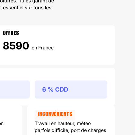
toitures. Tu es garant de
 essentiel sur tous les
OFFRES
8590
en France
6 % CDD
INCONVÉNIENTS
en
Travail en hauteur, météo
parfois difficile, port de charges