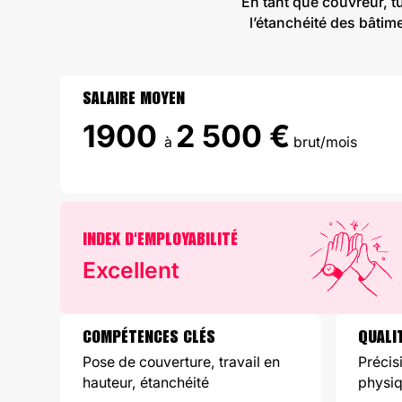
En tant que couvreur, tu
l’étanchéité des bâtim
SALAIRE MOYEN
1900
2 500 €
à
brut/mois
INDEX D'EMPLOYABILITÉ
Excellent
COMPÉTENCES CLÉS
QUALI
Pose de couverture, travail en
Précis
hauteur, étanchéité
physi