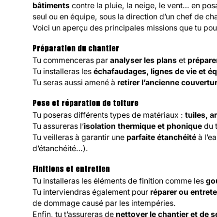
bâtiments
contre la pluie, la neige, le vent… en posa
seul ou en équipe, sous la direction d’un chef de ch
Voici un aperçu des principales missions que tu pour
Préparation du chantier
Tu commenceras par
analyser les plans
et
prépare
Tu installeras les
échafaudages, lignes de vie et é
Tu seras aussi amené à
retirer l’ancienne couvertu
Pose et réparation de toiture
Tu poseras différents types de matériaux :
tuiles, a
Tu assureras l’
isolation thermique et phonique
du t
Tu veilleras à garantir une
parfaite étanchéité
à l’ea
d’étanchéité…).
Finitions et entretien
Tu installeras les éléments de finition comme les
go
Tu interviendras également pour
réparer ou entrete
de dommage causé par les intempéries.
Enfin, tu t’assureras de
nettoyer le chantier et de s