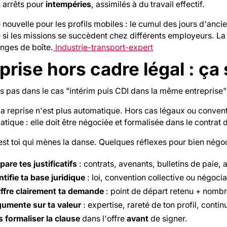
 arrêts pour
intempéries
, assimilés à du travail effectif.
nouvelle pour les profils mobiles : le cumul des jours d'anci
si les missions se succèdent chez différents employeurs. La 
anges de boîte.
Industrie-transport-expert
prise hors cadre légal : ça
es pas dans le cas "intérim puis CDI dans la même entreprise
la reprise n'est plus automatique. Hors cas légaux ou convent
tique : elle doit être négociée et formalisée dans le contrat 
est toi qui mènes la danse. Quelques réflexes pour bien négoc
pare tes justificatifs
: contrats, avenants, bulletins de paie, a
ntifie ta base juridique
: loi, convention collective ou négocia
ffre clairement ta demande
: point de départ retenu + nombr
umente sur ta valeur
: expertise, rareté de ton profil, contin
s formaliser la clause
dans l'offre
avant
de signer.