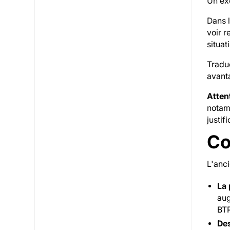
Un ex
Dans l
voir r
situat
Traduc
avant
Atten
notamm
justif
Co
L'anci
La 
aug
BTP
De