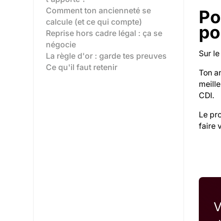
Comment ton ancienneté se
Po
calcule (et ce qui compte)
po
Reprise hors cadre légal : ça se
négocie
Sur le
La règle d'or : garde tes preuves
Ce qu'il faut retenir
Ton an
meill
CDI.
Le pr
faire 
V