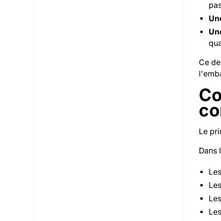
pas
Une
Une
qua
Ce der
l'emb
Co
co
Le pr
Dans l
Les
Les
Les
Les