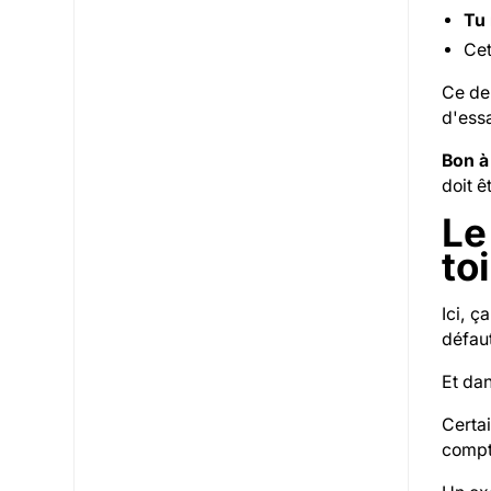
Tu 
Cet
Ce deu
d'essa
Bon à
doit 
Le
toi
Ici, ç
défaut
Et dan
Certa
compta