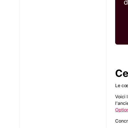
d
Ce
Le cœu
Voici 
l'anci
Optio
Concrè