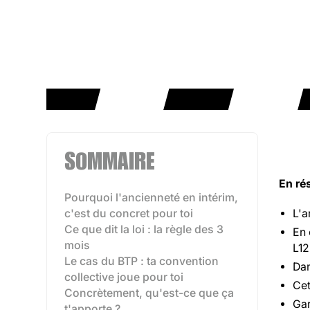
SOMMAIRE
En r
Pourquoi l'ancienneté en intérim,
c'est du concret pour toi
L'a
Ce que dit la loi : la règle des 3
En 
mois
L12
Le cas du BTP : ta convention
Dan
collective joue pour toi
Cet
Concrètement, qu'est-ce que ça
Gar
t'apporte ?