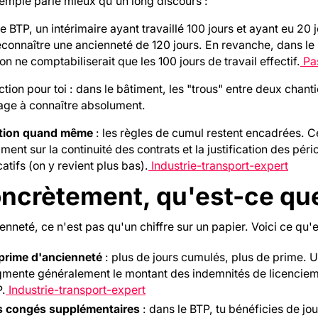
emple parle mieux qu'un long discours :
e BTP, un intérimaire ayant travaillé 100 jours et ayant eu 20 j
econnaître une ancienneté de 120 jours. En revanche, dans le
ion ne comptabiliserait que les 100 jours de travail effectif.
Pas
tion pour toi : dans le bâtiment, les "trous" entre deux chant
age à connaître absolument.
tion quand même
: les règles de cumul restent encadrées. C
ent sur la continuité des contrats et la justification des pér
icatifs (on y revient plus bas).
Industrie-transport-expert
ncrètement, qu'est-ce que
enneté, ce n'est pas qu'un chiffre sur un papier. Voici ce qu'
prime d'ancienneté
: plus de jours cumulés, plus de prime. 
mente généralement le montant des indemnités de licenciem
.
Industrie-transport-expert
s congés supplémentaires
: dans le BTP, tu bénéficies de jo