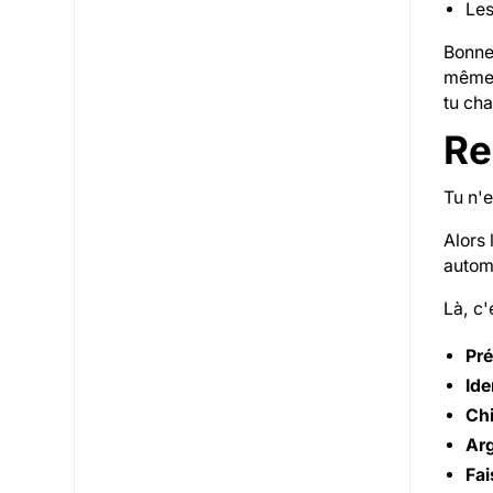
Les
Bonne 
même 
tu ch
Re
Tu n'
Alors 
automa
Là, c'
Pré
Ide
Chi
Arg
Fai