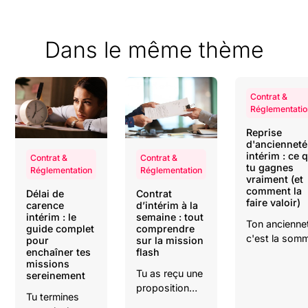
Dans le même thème
Contrat &
Réglementatio
Reprise
d'ancienneté
intérim : ce 
Contrat &
Contrat &
tu gagnes
Réglementation
Réglementation
vraiment (et
comment la
Délai de
Contrat
faire valoir)
carence
d’intérim à la
intérim : le
semaine : tout
Ton ancienne
guide complet
comprendre
c'est la som
pour
sur la mission
enchaîner tes
flash
de ton
missions
expérience. E
Tu as reçu une
sereinement
cette expéri
proposition
a un poids
Tu termines
pour une