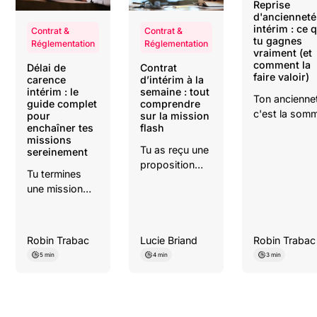
Reprise
d'ancienneté
intérim : ce 
Contrat &
Contrat &
tu gagnes
Réglementation
Réglementation
vraiment (et
comment la
Délai de
Contrat
faire valoir)
carence
d’intérim à la
intérim : le
semaine : tout
Ton ancienne
guide complet
comprendre
c'est la som
pour
sur la mission
enchaîner tes
flash
de ton
missions
expérience. E
Tu as reçu une
sereinement
cette expéri
proposition
a un poids
Tu termines
pour une
juridique. Elle
une mission
mission d'une
ouvre des dro
qui s’est super
semaine et tu
: une meilleur
bien passée et
te demandes
rémunération
l'entreprise
comment ton
Robin Trabac
Lucie Briand
Robin Trabac
des congés
utilisatrice veut
contrat va être
5 min
4 min
3 min
supplémentai
te garder pour
réglé ?
des primes, 
continuer le
période d'ess
travail ? C’est
raccourcie
une excellente