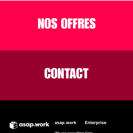
NOS OFFRES
CONTACT
asap.work
Enterprise
We are recruiting
blog