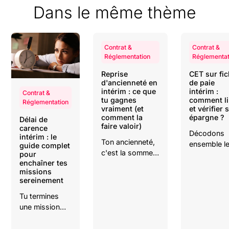
Dans le même thème
Contrat &
Contrat &
Réglementation
Réglementat
Reprise
CET sur fi
d'ancienneté en
de paie
intérim : ce que
intérim :
Contrat &
tu gagnes
comment li
Réglementation
vraiment (et
et vérifier 
comment la
épargne ?
Délai de
faire valoir)
carence
Décodons
intérim : le
Ton ancienneté,
ensemble l
guide complet
c'est la somme
pour
mystères d
enchaîner tes
de ton
votre bullet
missions
expérience. Et
de paie pou
sereinement
cette expérience
vérifier que
a un poids
Tu termines
votre épar
juridique. Elle
une mission
grandit co
ouvre des droits
qui s’est super
prévu.
: une meilleure
bien passée et