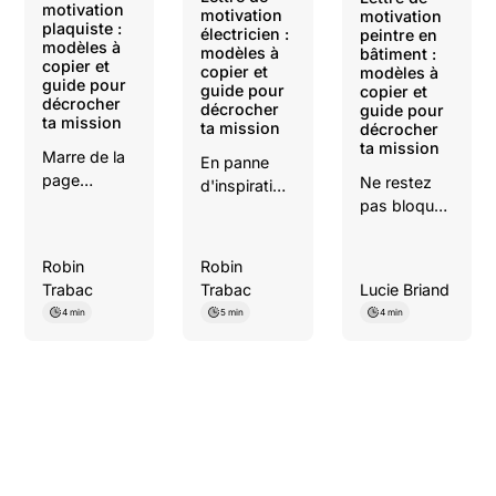
motivation
motivation
motivation
plaquiste :
électricien :
peintre en
modèles à
modèles à
bâtiment :
copier et
copier et
modèles à
guide pour
guide pour
copier et
décrocher
décrocher
guide pour
ta mission
ta mission
décrocher
ta mission
Marre de la
En panne
page
Ne restez
d'inspiration
blanche ?
pas bloqué
?
Copiez nos
devant une
Téléchargez
modèles de
page
nos 4
Robin
Robin
lettre pour
blanche.
modèles de
Trabac
Trabac
Lucie Briand
plaquiste-
Découvrez
lettre pour
4 min
5 min
4 min
plâtrier.
nos guides
électricien
Mettez en
et exemples
(débutant,
avant vos
de lettres
pro,
cloisons
pour peintre,
alternance).
droites, vos
mettez en
Mettez en
joints
avant votre
avant vos
propres et
propreté et
habilitations
décrochez
vos finitions.
B1V, BR et