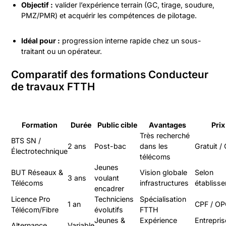
Objectif :
valider l’expérience terrain (GC, tirage, soudure,
PMZ/PMR) et acquérir les compétences de pilotage.
Idéal pour :
progression interne rapide chez un sous-
traitant ou un opérateur.
Comparatif des formations Conducteur
de travaux FTTH
Formation
Durée
Public cible
Avantages
Prix
Très recherché
BTS SN /
2 ans
Post-bac
dans les
Gratuit /
Électrotechnique
télécoms
Jeunes
BUT Réseaux &
Vision globale
Selon
3 ans
voulant
Télécoms
infrastructures
établiss
encadrer
Licence Pro
Techniciens
Spécialisation
1 an
CPF / O
Télécom/Fibre
évolutifs
FTTH
Jeunes &
Expérience
Entrepris
Alternance
Variable