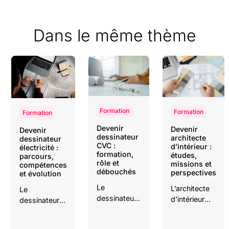
Dans le même thème
Formation
Formation
Formation
Devenir
Devenir
Devenir
dessinateur
architecte
dessinateur
CVC :
d’intérieur :
électricité :
formation,
études,
parcours,
rôle et
missions et
compétences
débouchés
perspectives
et évolution
Le
L’architecte
Le
dessinateur
d’intérieur
dessinateur
CVC réalise
imagine et
électricité
les plans et
transforme
traduit les