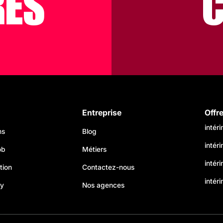
RES
Entreprise
Offr
intér
ns
Blog
intér
ob
Métiers
intér
tion
Contactez-nous
intéri
my
Nos agences