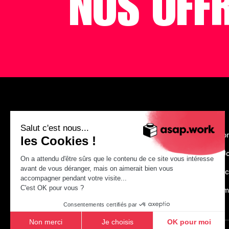
NOS OFF
asap.work
Salut c'est nous...
Nous recruto
les Cookies !
Make Your J
On a attendu d'être sûrs que le contenu de ce site vous intéresse
avant de vous déranger, mais on aimerait bien vous
Just construc
accompagner pendant votre visite...
C'est OK pour vous ?
asap.acade
Consentements certifiés par
Non merci
Je choisis
OK pour moi