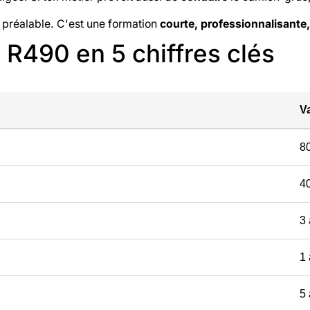
 préalable. C'est une formation
courte, professionnalisante
R490 en 5 chiffres clés
V
8
4
3 
1 
5