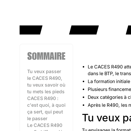
SOMMAIRE
Le CACES R490 attes
Tu veux passer
dans le BTP, le trans
le CACES R490,
La formation initiale
tu veux savoir où
Plusieurs financemen
tu mets les pieds
Deux catégories à c
CACES R490 :
c'est quoi, à quoi
Après le R490, les 
ça sert, qui peut
Tu veux p
le passer
Le CACES R490
Tu envisages la format