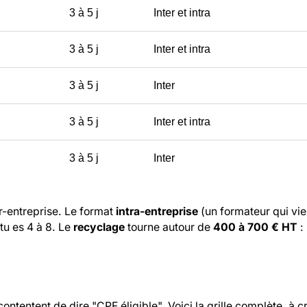
3 à 5 j
Inter et intra
3 à 5 j
Inter et intra
3 à 5 j
Inter
3 à 5 j
Inter et intra
3 à 5 j
Inter
r-entreprise. Le format
intra-entreprise
(un formateur qui vie
tu es 4 à 8. Le
recyclage
tourne autour de
400 à 700 € HT
: 
ontentent de dire "CPF éligible". Voici la grille complète, à c