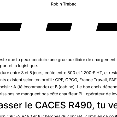
Robin Trabac
te que tu peux conduire une grue auxiliaire de chargement e
port et la logistique.
 dure entre 3 et 5 jours, coûte entre 800 et 1 200 € HT, et res
ts existent selon ton profil : CPF, OPCO, France Travail, FAF
hoisir : A (télécommande) et B (cabine). Le bon choix dépend
missions ne manquent pas côté chauffeur PL, opérateur de leva
asser le CACES R490, tu ve
ion CACES R490 et tu cherches du concret : combien ça coûte,