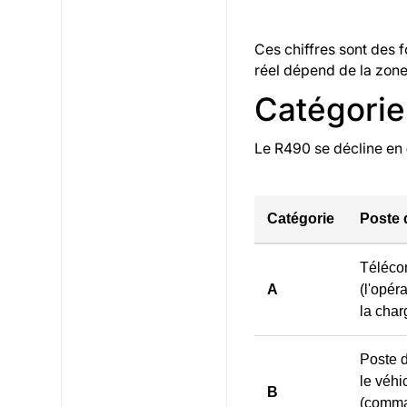
Ces chiffres sont des 
réel dépend de la zone 
Catégorie 
Le R490 se décline en
Catégorie
Poste
Téléco
A
(l'opér
la char
Poste d
le véhi
B
(comma