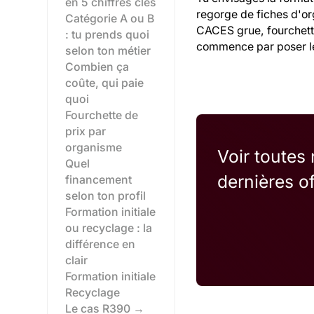
en 5 chiffres clés
regorge de fiches d'or
Catégorie A ou B
CACES grue, fourchettes
: tu prends quoi
commence par poser l
selon ton métier
Combien ça
coûte, qui paie
quoi
Fourchette de
prix par
organisme
Voir toutes
Quel
dernières o
financement
selon ton profil
Formation initiale
ou recyclage : la
différence en
clair
Formation initiale
Recyclage
Le cas R390 →