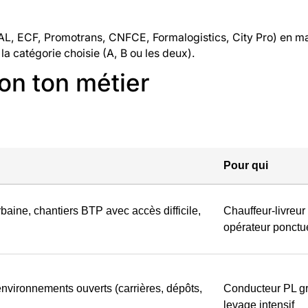
L, ECF, Promotrans, CNFCE, Formalogistics, City Pro) en mai
la catégorie choisie (A, B ou les deux).
lon ton métier
Pour qui
baine, chantiers BTP avec accès difficile,
Chauffeur-livreur
opérateur ponctu
nvironnements ouverts (carrières, dépôts,
Conducteur PL gr
levage intensif