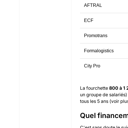
AFTRAL
ECF
Promotrans
Formalogistics
City Pro
La fourchette
800 à 1
un groupe de salariés) 
tous les 5 ans (voir plu
Quel financeme
C'est sans doute le suj