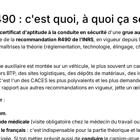
 : c'est quoi, à quoi ça se
certificat d'aptitude à la conduite en sécurité
d'une
grue au
e de la
recommandation R490 de l'INRS
, en vigueur depuis 
maîtrises la théorie (réglementation, technologie, élingage, 
 auxiliaire est montée sur un véhicule, le plus souvent un c
ers BTP, des sites logistiques, des dépôts de matériaux, des i
est l'un des CACES les plus polyvalents et les plus demandés d
r rapport aux autres recommandations en vigueur, jette un œi
r
:
um
.
ude médicale
(visite obligatoire chez le médecin du travail o
e le français
: c'est indispensable pour la partie théorique et l
igée. Si ton métier prévoit aussi de
conduire
le camion-grue,