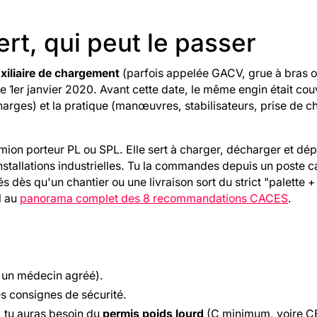
rt, qui peut le passer
xiliaire de chargement
(parfois appelée GACV, grue à bras 
le 1er janvier 2020. Avant cette date, le même engin était cou
charges) et la pratique (manœuvres, stabilisateurs, prise de c
amion porteur PL ou SPL. Elle sert à charger, décharger et d
nstallations industrielles. Tu la commandes depuis un poste c
ès qu'un chantier ou une livraison sort du strict "palette + 
l au
panorama complet des 8 recommandations CACES
.
u un médecin agréé).
es consignes de sécurité.
 tu auras besoin du
permis poids lourd
(C minimum, voire CE