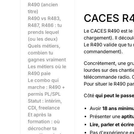
R490 (ancien
titre)
CACES R490
R490 vs R483,
R487, R486 : tu
Le CACES R490 est le
prends lequel
chargement). Il découl
(ou les deux)
Le R490 valide que tu 
Quels métiers,
commandement).
combien tu
gagnes vraiment
Concrètement, une grue
Les métiers où le
lourdes sur des chanti
R490 paie
télécommande radio. C'
Le combo qui
Pour situer le R490 pa
marche : R490 +
permis PL/SPL
Côté
qui peut le passe
Statut : intérim,
CDI, freelance
Avoir
18 ans minim
Et après la
Présenter une
aptit
formation : où
Lire, parler et écrir
décrocher ta
Pas d'expérience ex