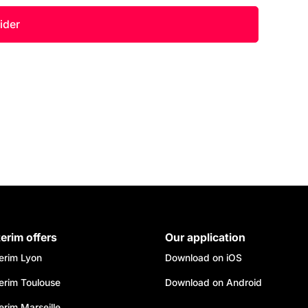
terim offers
Our application
terim Lyon
Download on iOS
terim Toulouse
Download on Android
erim Marseille