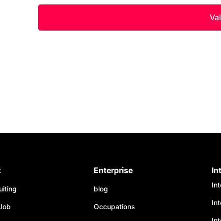
k
Enterprise
In
In
uiting
blog
In
Job
Occupations
Int