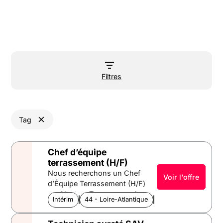
Filtres
Tag
Chef d’équipe
terrassement (H/F)
Nous recherchons un Chef
Voir l'offre
d’Équipe Terrassement (H/F)
sur Nantes. Tu assureras la
Intérim
Télécom et énergies
44 - Loire-Atlantique
Pays de la Loire
gestion des chantiers de
terrassement et de