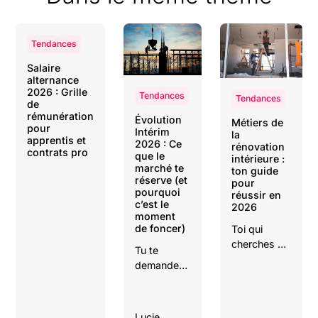
Tendances
Salaire
alternance
2026 : Grille
Tendances
Tendances
de
rémunération
Évolution
Métiers de
pour
Intérim
la
apprentis et
2026 : Ce
rénovation
contrats pro
que le
intérieure :
marché te
ton guide
réserve (et
pour
pourquoi
réussir en
c’est le
2026
moment
de foncer)
Toi qui
cherches un
Tu te
métier
demandes
d’avenir
si l'intérim
dans le
a encore
secteur du
de l'avenir
Lucie