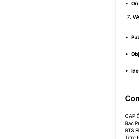
Où
VA
Pub
Obj
Idé
Com
CAP É
Bac P
BTS 
Titre 