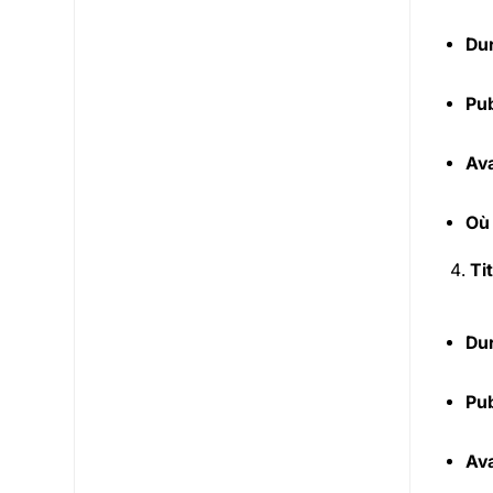
Dur
Pub
Ava
Où
Ti
Dur
Pub
Ava