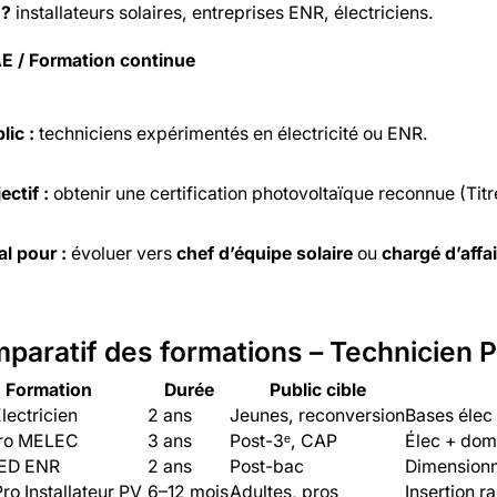
 ?
installateurs solaires, entreprises ENR, électriciens.
E / Formation continue
lic :
techniciens expérimentés en électricité ou ENR.
ectif :
obtenir une certification photovoltaïque reconnue (Titr
al pour :
évoluer vers
chef d’équipe solaire
ou
chargé d’affa
paratif des formations – Technicien 
Formation
Durée
Public cible
lectricien
2 ans
Jeunes, reconversion
Bases élec
ro MELEC
3 ans
Post-3ᵉ, CAP
Élec + dom
FED ENR
2 ans
Post-bac
Dimension
Pro Installateur PV
6–12 mois
Adultes, pros
Insertion r