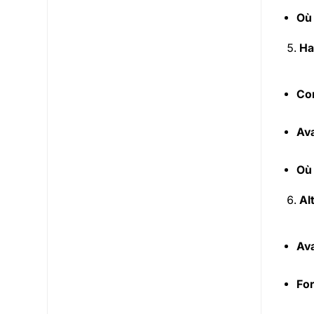
Où
Ha
Co
Ava
Où
Al
Ava
For