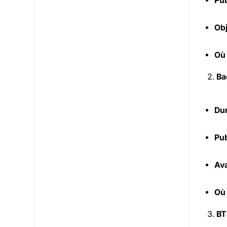
Pub
Obj
Où
Ba
Dur
Pub
Ava
Où
BT