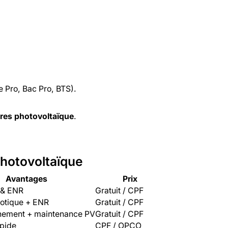
e Pro, Bac Pro, BTS).
ires photovoltaïque
.
Photovoltaïque
Avantages
Prix
 & ENR
Gratuit / CPF
otique + ENR
Gratuit / CPF
nement + maintenance PV
Gratuit / CPF
apide
CPF / OPCO