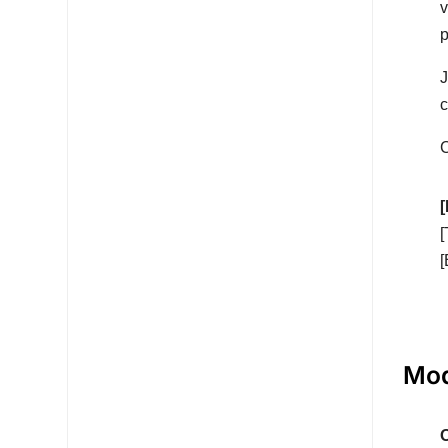
v
p
J
C
[
[
Mod
O