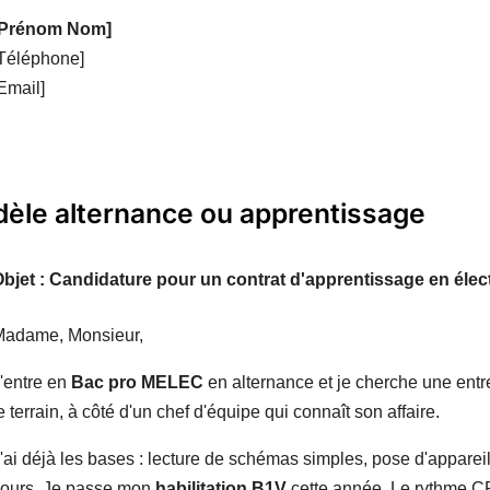
[Prénom Nom]
Téléphone]
Email]
èle alternance ou apprentissage
bjet : Candidature pour un contrat d'apprentissage en élect
Madame, Monsieur,
'entre en
Bac pro MELEC
en alternance et je cherche une entre
e terrain, à côté d'un chef d'équipe qui connaît son affaire.
'ai déjà les bases : lecture de schémas simples, pose d'apparei
ours. Je passe mon
habilitation B1V
cette année. Le rythme CFA