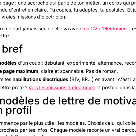
 page : une accroche qui parle de ton métier, un corps qui p
e d'entretien claire. Tu copies, tu adaptes, tu postules. Et 
 vraies missions d'électricien.
tre ne part jamais seule : elle va avec
ton CV d'électricien
. Le
ettre.
 bref
modèles
d'un coup : débutant, expérimenté, alternance, reco
e page maximum
, claire et scannable. Pas de roman.
s tes
habilitations électriques
(B1V, BR…) en avant : c'est l'
lettre prête ?
Vois les missions d'électricien
et postule dans la
modèles de lettre de motiva
n profil
mence par le plus utile : les modèles. Choisis celui qui colle
crochets par tes infos. Chaque modèle raconte un vrai parcou