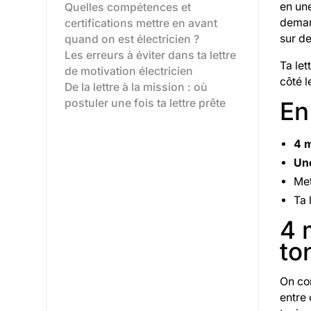
en une
Quelles compétences et
demand
certifications mettre en avant
sur de
quand on est électricien ?
Les erreurs à éviter dans ta lettre
Ta let
de motivation électricien
côté l
De la lettre à la mission : où
postuler une fois ta lettre prête
En
4 
Un
Met
Ta 
4 
to
On com
entre 