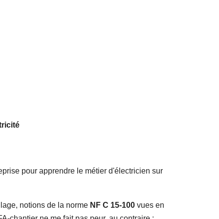
ricité
prise pour apprendre le métier d'électricien sur
llage, notions de la norme
NF C 15-100
vues en
-chantier ne me fait pas peur, au contraire :