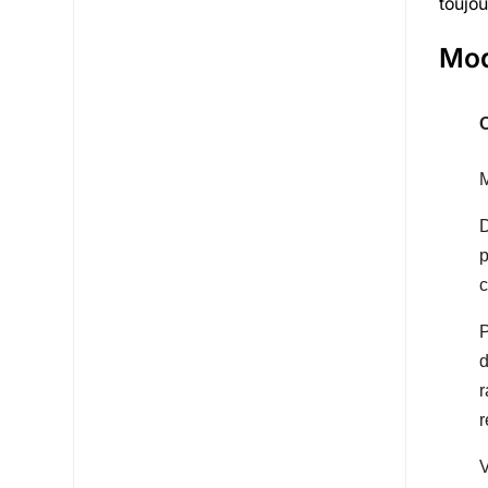
toujou
Mod
O
D
p
c
P
d
r
r
V