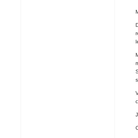
r
l
M
m
S
s
V
c
J
C