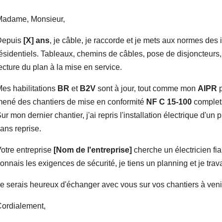
Madame, Monsieur,
Depuis
[X] ans
, je câble, je raccorde et je mets aux normes des i
ésidentiels. Tableaux, chemins de câbles, pose de disjoncteurs
ecture du plan à la mise en service.
es habilitations
BR
et
B2V
sont à jour, tout comme mon
AIPR
p
ené des chantiers de mise en conformité
NF C 15-100
complets
ur mon dernier chantier, j'ai repris l'installation électrique d'u
ans reprise.
otre entreprise
[Nom de l'entreprise]
cherche un électricien fiab
onnais les exigences de sécurité, je tiens un planning et je tra
e serais heureux d'échanger avec vous sur vos chantiers à venir
ordialement,