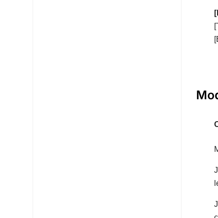
[
[
Mod
O
J
l
J
c