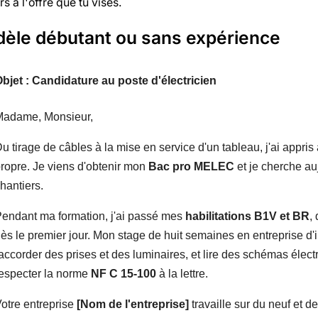
rs à l'offre que tu vises.
èle débutant ou sans expérience
bjet : Candidature au poste d'électricien
Madame, Monsieur,
u tirage de câbles à la mise en service d'un tableau, j'ai appris
ropre. Je viens d'obtenir mon
Bac pro MELEC
et je cherche au
hantiers.
endant ma formation, j'ai passé mes
habilitations B1V et BR
,
ès le premier jour. Mon stage de huit semaines en entreprise d'in
accorder des prises et des luminaires, et lire des schémas électr
especter la norme
NF C 15-100
à la lettre.
otre entreprise
[Nom de l'entreprise]
travaille sur du neuf et de