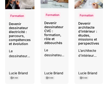
Formation
Formation
Formation
Devenir
Devenir
Devenir
dessinateur
architecte
dessinateur
CVC :
d’intérieur :
électricité :
formation,
études,
parcours,
rôle et
missions et
compétences
débouchés
perspectives
et évolution
Le
L’architecte
Le
dessinateur
d’intérieur
dessinateur
CVC réalise
imagine et
électricité
les plans et
transforme
traduit les
schémas
les espaces
études
Lucie Briand
Lucie Briand
Lucie Briand
techniques
en conciliant
techniques en
5 min
5 min
5 min
des
usage,
plans,
installations
esthétique,
schémas et
de
contraintes
documents
chauffage,
techniques
nécessaires à
ventilation et
et attentes
l’installation
climatisation.
du client.