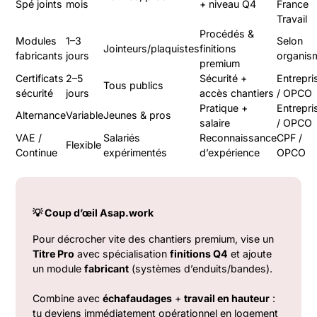
Spé joints
mois
+ niveau Q4
France
Travail
Procédés &
Modules
1–3
Selon
Jointeurs/plaquistes
finitions
fabricants
jours
organis
premium
Certificats
2–5
Sécurité +
Entrepri
Tous publics
sécurité
jours
accès chantiers
/ OPCO
Pratique +
Entrepri
Alternance
Variable
Jeunes & pros
salaire
/ OPCO
VAE /
Salariés
Reconnaissance
CPF /
Flexible
Continue
expérimentés
d’expérience
OPCO
💡 Coup d’œil Asap.work
Pour décrocher vite des chantiers premium, vise un
Titre Pro
avec spécialisation
finitions Q4
et ajoute
un module
fabricant
(systèmes d’enduits/bandes).
Combine avec
échafaudages
+
travail en hauteur
:
tu deviens immédiatement opérationnel en logement