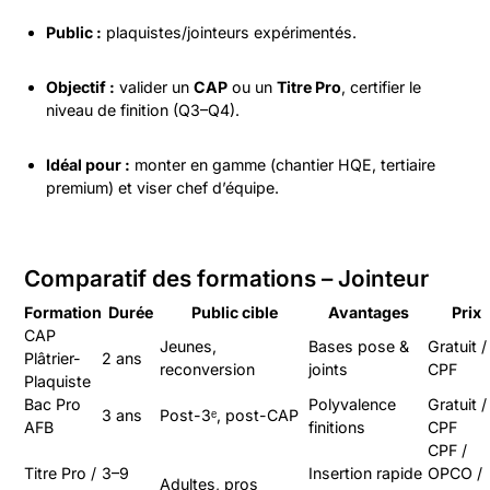
Public :
plaquistes/jointeurs expérimentés.
Objectif :
valider un
CAP
ou un
Titre Pro
, certifier le
niveau de finition (Q3–Q4).
Idéal pour :
monter en gamme (chantier HQE, tertiaire
premium) et viser chef d’équipe.
Comparatif des formations – Jointeur
Formation
Durée
Public cible
Avantages
Prix
CAP
Jeunes,
Bases pose &
Gratuit /
Plâtrier-
2 ans
reconversion
joints
CPF
Plaquiste
Bac Pro
Polyvalence
Gratuit /
3 ans
Post-3ᵉ, post-CAP
AFB
finitions
CPF
CPF /
Titre Pro /
3–9
Insertion rapide
OPCO /
Adultes, pros