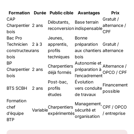
Formation
Durée
Public cible
Avantages
Prix
CAP
Gratuit /
Débutants,
Base terrain
Charpentier
2 ans
alternance /
reconversion
indispensable
bois
CPF
Bac Pro
Jeunes,
Bonne
Technicien
2 à 3
apprentis,
préparation
Gratuit /
constructeur
ans
profils
aux chantiers
alternance
bois
techniques
bois
BP
Autonomie et
Charpentiers
Alternance /
Charpentier
2 ans
préparation à
déjà formés
OPCO / CPF
bois
l’encadrement
Post-bac,
Évolution
Financement
BTS SCBH
2 ans
profils
vers conduite
possible
études
de travaux
Formation
Management,
chef
Charpentiers
CPF / OPCO
Variable
sécurité et
d’équipe
expérimentés
/ entreprise
organisation
BTP