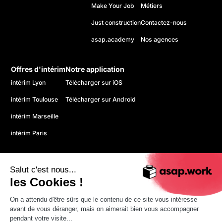
Make Your Job
Métiers
Just construction
Contactez-nous
asap.academy
Nos agences
Offres d'intérim
Notre application
intérim Lyon
Télécharger sur iOS
intérim Toulouse
Télécharger sur Android
intérim Marseille
intérim Paris
Salut c'est nous...
les Cookies !
On a attendu d'être sûrs que le contenu de ce site vous intéresse
© 2026 asap. Tous droits réservés.
avant de vous déranger, mais on aimerait bien vous accompagner
Politique de confidentialité
pendant votre visite...