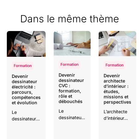
Dans le même thème
Formation
Formation
Formation
Devenir
Devenir
Devenir
dessinateur
architecte
dessinateur
CVC :
d’intérieur :
électricité :
formation,
études,
parcours,
rôle et
missions et
compétences
débouchés
perspectives
et évolution
Le
L’architecte
Le
dessinateur
d’intérieur
dessinateur
CVC réalise
imagine et
électricité
les plans et
transforme
traduit les
schémas
les espaces
études