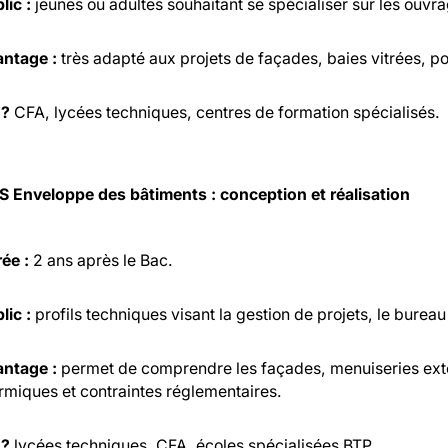
lic :
jeunes ou adultes souhaitant se spécialiser sur les ouvra
ntage :
très adapté aux projets de façades, baies vitrées, p
 ?
CFA, lycées techniques, centres de formation spécialisés.
S Enveloppe des bâtiments : conception et réalisation
ée :
2 ans après le Bac.
lic :
profils techniques visant la gestion de projets, le burea
ntage :
permet de comprendre les façades, menuiseries exté
rmiques et contraintes réglementaires.
 ?
lycées techniques, CFA, écoles spécialisées BTP.