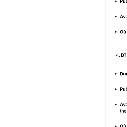
Pub
Ava
Où
BT
Dur
Pub
Ava
the
Où