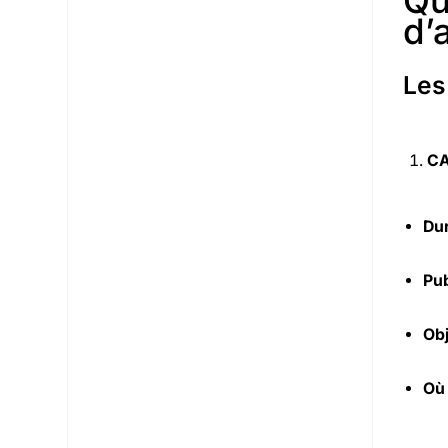
Qu
d’
Les
CA
Dur
Pub
Obj
Où