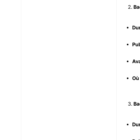
Ba
Dur
Pub
Ava
Où
Ba
Dur