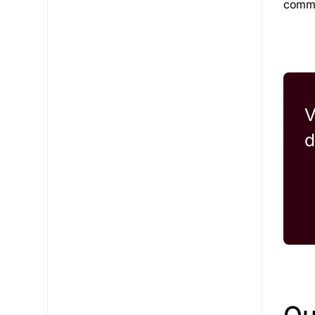
comme
V
d