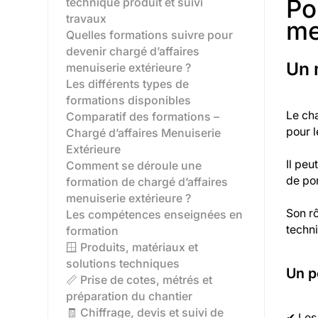
Po
technique produit et suivi
travaux
me
Quelles formations suivre pour
devenir chargé d’affaires
Un 
menuiserie extérieure ?
Les différents types de
formations disponibles‍
Le cha
Comparatif des formations –
pour l
Chargé d’affaires Menuiserie
Extérieure
Il peu
Comment se déroule une
de por
formation de chargé d’affaires
menuiserie extérieure ?
Son rô
Les compétences enseignées en
techn
formation
🪟 Produits, matériaux et
solutions techniques
Un p
📏 Prise de cotes, métrés et
préparation du chantier
🧾 Chiffrage, devis et suivi de
✔ Les