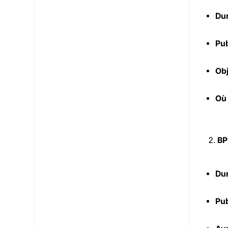
Dur
Pub
Obj
Où
BP
Dur
Pub