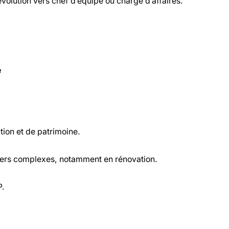
olution vers chef d’équipe ou chargé d’affaires.
e
tion et de patrimoine.
ers complexes, notamment en rénovation.
P.