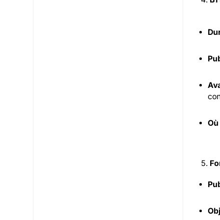
Dur
Pub
Ava
con
Où
Fo
Pub
Obj