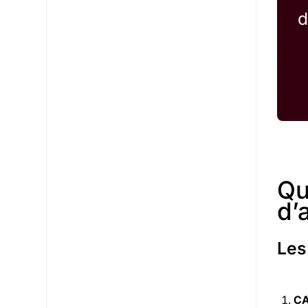
d
Qu
d’
Les
CA