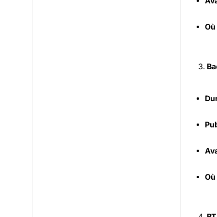
Ava
Où
Ba
Dur
Pub
Ava
Où
BT