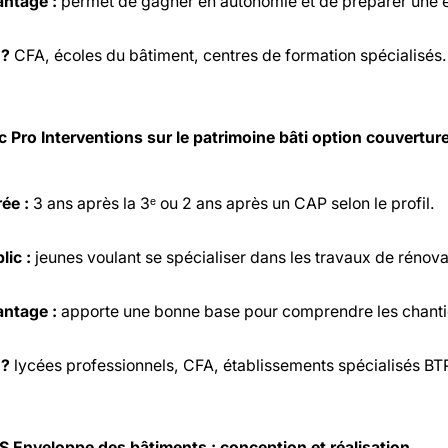
ntage :
permet de gagner en autonomie et de préparer une év
 ?
CFA, écoles du bâtiment, centres de formation spécialisés.
c Pro Interventions sur le patrimoine bâti option couvertur
ée :
3 ans après la 3ᵉ ou 2 ans après un CAP selon le profil.
lic :
jeunes voulant se spécialiser dans les travaux de rénova
ntage :
apporte une bonne base pour comprendre les chanti
 ?
lycées professionnels, CFA, établissements spécialisés BT
S Enveloppe des bâtiments : conception et réalisation