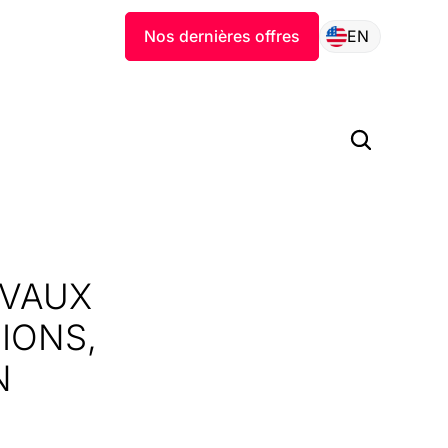
Nos dernières offres
EN
AVAUX
IONS,
N