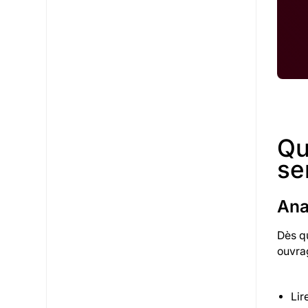
Qu
se
Ana
Dès qu
ouvrag
Lir