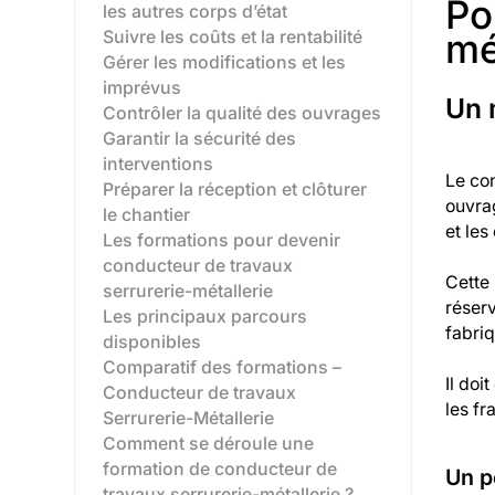
Po
les autres corps d’état
mé
Suivre les coûts et la rentabilité
Gérer les modifications et les
imprévus
Un 
Contrôler la qualité des ouvrages
Garantir la sécurité des
interventions
Le con
Préparer la réception et clôturer
ouvrag
le chantier
et les
Les formations pour devenir
conducteur de travaux
Cette 
serrurerie-métallerie
réser
Les principaux parcours
fabri
disponibles‍
Comparatif des formations –
Il doi
Conducteur de travaux
les fr
Serrurerie-Métallerie
Comment se déroule une
formation de conducteur de
Un p
travaux serrurerie-métallerie ?