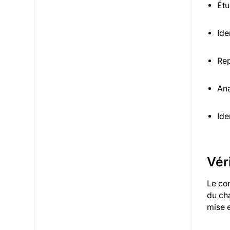
Étu
Ide
Rep
Ana
Ide
Véri
Le co
du cha
mise 