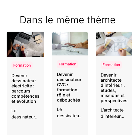
Dans le même thème
Formation
Formation
Formation
Devenir
Devenir
Devenir
dessinateur
architecte
dessinateur
CVC :
d’intérieur :
électricité :
formation,
études,
parcours,
rôle et
missions et
compétences
débouchés
perspectives
et évolution
Le
L’architecte
Le
dessinateur
d’intérieur
dessinateur
CVC réalise
imagine et
électricité
les plans et
transforme
traduit les
schémas