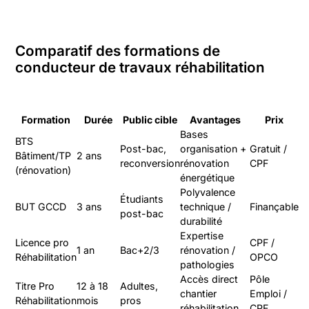
Comparatif des formations de
conducteur de travaux réhabilitation
Formation
Durée
Public cible
Avantages
Prix
Bases
BTS
Post-bac,
organisation +
Gratuit /
Bâtiment/TP
2 ans
reconversion
rénovation
CPF
(rénovation)
énergétique
Polyvalence
Étudiants
BUT GCCD
3 ans
technique /
Finançable
post-bac
durabilité
Expertise
Licence pro
CPF /
1 an
Bac+2/3
rénovation /
Réhabilitation
OPCO
pathologies
Accès direct
Pôle
Titre Pro
12 à 18
Adultes,
chantier
Emploi /
Réhabilitation
mois
pros
réhabilitation
CPF