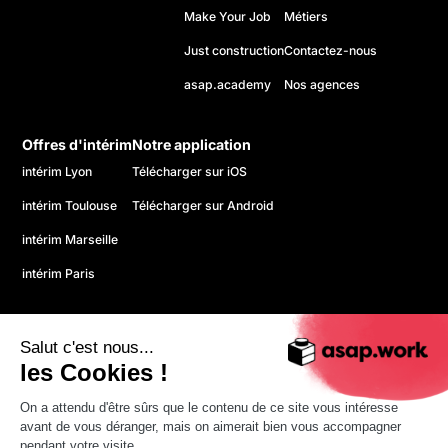
Make Your Job
Métiers
Just construction
Contactez-nous
asap.academy
Nos agences
Offres d'intérim
Notre application
intérim Lyon
Télécharger sur iOS
intérim Toulouse
Télécharger sur Android
intérim Marseille
intérim Paris
Salut c'est nous...
les Cookies !
On a attendu d'être sûrs que le contenu de ce site vous intéresse
© 2026 asap. Tous droits réservés.
avant de vous déranger, mais on aimerait bien vous accompagner
Politique de confidentialité
pendant votre visite...