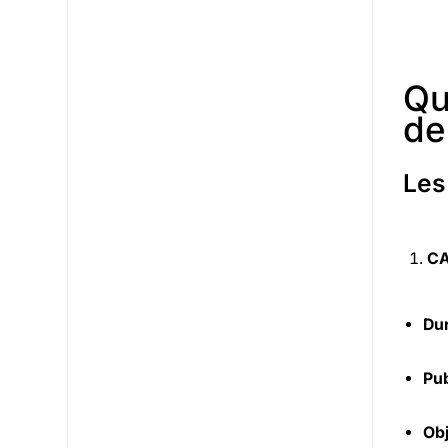
Qu
de
Les
CA
Dur
Pub
Obj