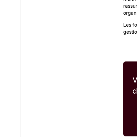
rassur
organi
Les f
gestio
V
d