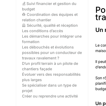
💰 Suivi financier et gestion du
Po
budget
tr
👷 Coordination des équipes et
relation chantier
🦺 Sécurité, qualité et réception
Un 
Les conditions d’accès
Les démarches pour intégrer une
formation
Le con
Les débouchés et évolutions
maiso
possibles pour un conducteur de
travaux ravalement ?
Il peu
D’un profil terrain à un pilote de
d’endu
chantiers façade‍
Évoluer vers des responsabilités
Son rô
plus larges‍
planif
Se spécialiser dans un type de
budge
projet‍
Créer ou reprendre une activité‍
Un p