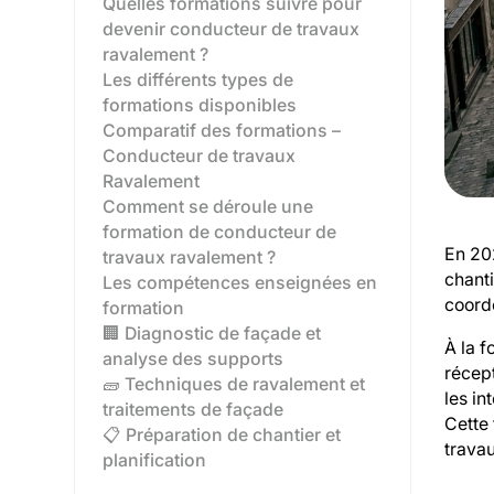
Quelles formations suivre pour
devenir conducteur de travaux
ravalement ?
Les différents types de
formations disponibles‍
Comparatif des formations –
Conducteur de travaux
Ravalement
Comment se déroule une
formation de conducteur de
En 202
travaux ravalement ?
chanti
Les compétences enseignées en
coordo
formation
🏢 Diagnostic de façade et
À la f
analyse des supports
récept
🧱 Techniques de ravalement et
les in
traitements de façade
Cette 
📋 Préparation de chantier et
trava
planification