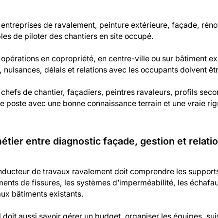
 entreprises de ravalement, peinture extérieure, façade, rén
es de piloter des chantiers en site occupé.
opérations en copropriété, en centre-ville ou sur bâtiment ex
 nuisances, délais et relations avec les occupants doivent êtr
chefs de chantier, façadiers, peintres ravaleurs, profils se
e poste avec une bonne connaissance terrain et une vraie rig
étier entre diagnostic façade, gestion et relatio
ducteur de travaux ravalement doit comprendre les supports, 
ments de fissures, les systèmes d’imperméabilité, les échafau
aux bâtiments existants.
l doit aussi savoir gérer un budget, organiser les équipes, su