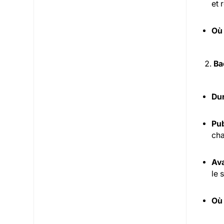
et 
Où
Ba
Dur
Pub
cha
Ava
le 
Où