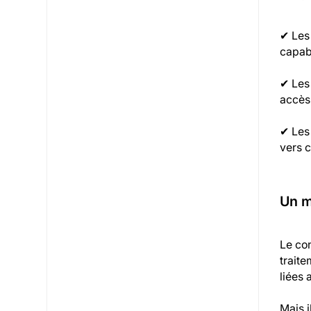
✔ Les
capabl
✔ Les 
accès,
✔ Les 
vers c
Un m
Le con
traite
liées 
Mais i