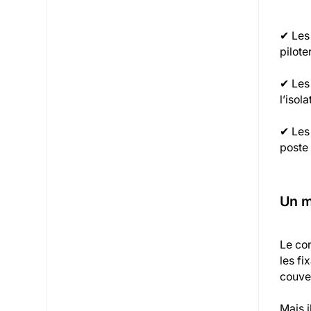
✔ Les
pilote
✔ Les
l’isol
✔ Les 
poste 
Un m
Le con
les fi
couver
Mais i