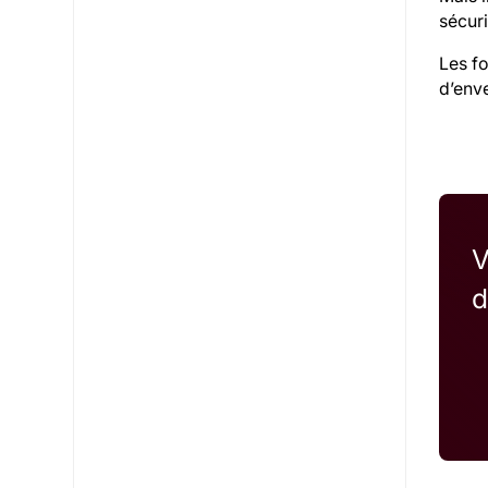
sécuri
Les f
d’enve
V
d