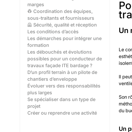
Po
marges
tr
👷 Coordination des équipes,
sous-traitants et fournisseurs
🦺 Sécurité, qualité et réception
Un 
Les conditions d’accès
Les démarches pour intégrer une
formation
Le con
Les débouchés et évolutions
esthét
possibles pour un conducteur de
isolen
travaux façade ITE bardage ?
D’un profil terrain à un pilote de
Il peu
chantiers d’enveloppe‍
ventil
Évoluer vers des responsabilités
plus larges‍
Son rô
Se spécialiser dans un type de
méthod
projet‍
du bud
Créer ou reprendre une activité‍
Un p