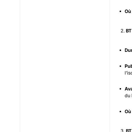
Où
BT
Dur
Pub
l’is
Ava
du 
Où
BT