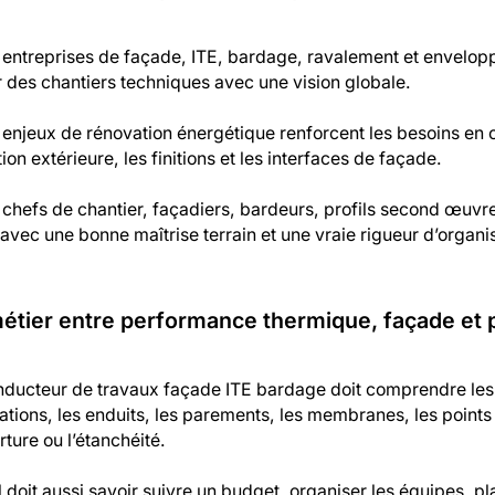
 entreprises de façade, ITE, bardage, ravalement et envelop
r des chantiers techniques avec une vision globale.
 enjeux de rénovation énergétique renforcent les besoins en
ation extérieure, les finitions et les interfaces de façade.
chefs de chantier, façadiers, bardeurs, profils second œuvr
avec une bonne maîtrise terrain et une vraie rigueur d’organi
étier entre performance thermique, façade et p
ducteur de travaux façade ITE bardage doit comprendre les s
xations, les enduits, les parements, les membranes, les points
ture ou l’étanchéité.
l doit aussi savoir suivre un budget, organiser les équipes, plan