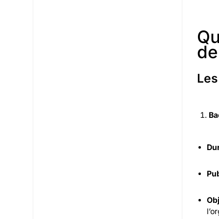
Qu
de
Les
Ba
Dur
Pub
Obj
l’o