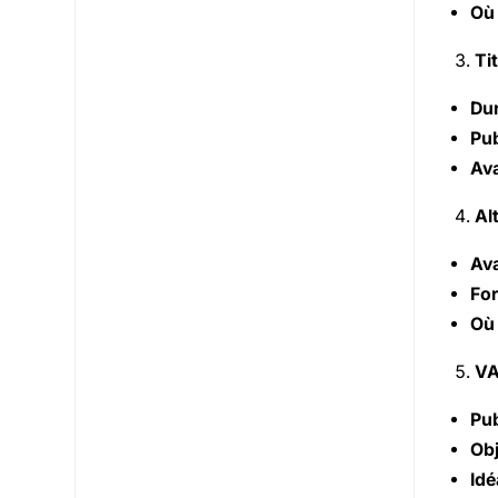
Où
Ti
Dur
Pub
Ava
Al
Ava
For
Où
VA
Pub
Obj
Idé