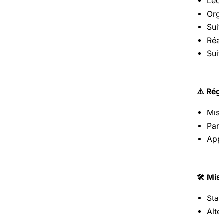
Lec
Org
Sui
Réa
Sui
⚠️ Ré
Mis
Par
App
🛠️ Mi
Sta
Alt