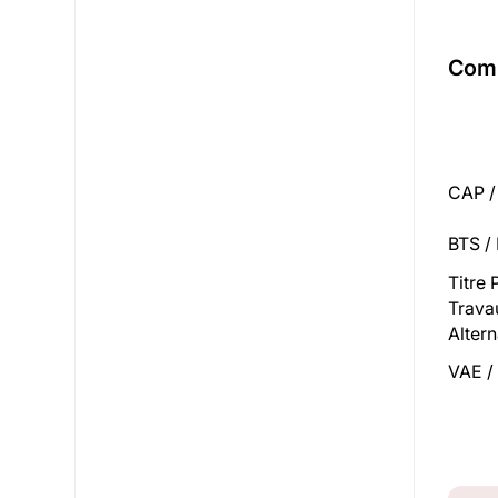
Comp
CAP /
BTS /
Titre
Trava
Alter
VAE /