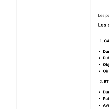
Les p
Les 
CA
Dur
Pub
Obj
Où
BT
Dur
Pub
Ava