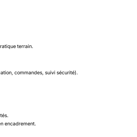
atique terrain.
cation, commandes, suivi sécurité).
tés.
 en encadrement.