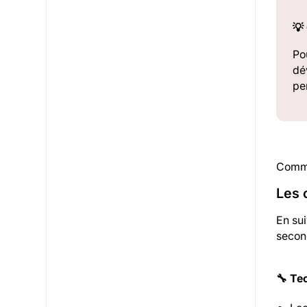
💡
Po
dé
pe
Comme
Les 
En su
secon
🔧 Te