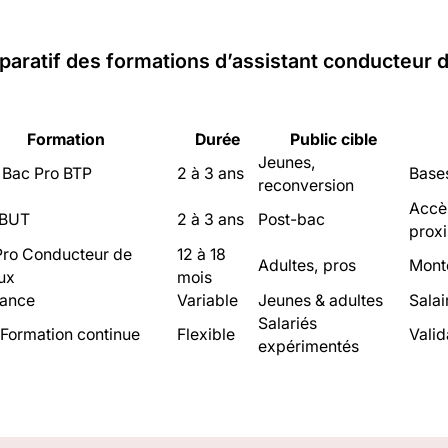
aratif des formations d’assistant conducteur 
Formation
Durée
Public cible
Jeunes,
 Bac Pro BTP
2 à 3 ans
Bases
reconversion
Accè
 BUT
2 à 3 ans
Post-bac
proxi
 Pro Conducteur de
12 à 18
Adultes, pros
Monté
ux
mois
nance
Variable
Jeunes & adultes
Salai
Salariés
 Formation continue
Flexible
Valid
expérimentés