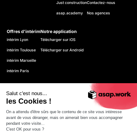
Just construction
Contactez-nous
asap.academy
Nos agences
Offres d'intérim
Notre application
intérim Lyon
Télécharger sur iOS
intérim Toulouse
Télécharger sur Android
intérim Marseille
intérim Paris
Salut c'est nous...
les Cookies !
On a attendu d'être sûrs que le contenu de ce site vous intéresse
© 2026 asap. Tous droits réservés.
avant de vous déranger, mais on aimerait bien vous accompagner
Politique de confidentialité
pendant votre visite...
CGU
C'est OK pour vous ?
Mentions légales