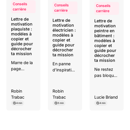
Conseils
Conseils
Conseils
carrière
carrière
carrière
Lettre de
Lettre de
Lettre de
motivation
motivation
motivation
plaquiste :
électricien :
peintre en
modèles à
modèles à
bâtiment :
copier et
copier et
modèles à
guide pour
guide pour
copier et
décrocher
décrocher
guide pour
ta mission
ta mission
décrocher
ta mission
Marre de la
En panne
page
Ne restez
d'inspiration
blanche ?
pas bloqué
?
Copiez nos
devant une
Téléchargez
modèles de
page
nos 4
Robin
Robin
lettre pour
blanche.
modèles de
Trabac
Trabac
Lucie Briand
plaquiste-
Découvrez
lettre pour
4 min
5 min
4 min
plâtrier.
nos guides
électricien
Mettez en
et exemples
(débutant,
avant vos
de lettres
pro,
cloisons
pour peintre,
alternance).
droites, vos