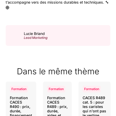
t’accompagne vers des missions durables et techniques. 🔧
🌐
Lucie Briand
Lead Marketing
Dans le même thème
Formation
Formation
Formation
Formation
Formation
CACES R489
CACES
CACES
cat. 5 : pour
R490 : prix,
R489 : prix,
les caristes
durée,
durée,
qui n'ont pas
financement
aides et
le vertige