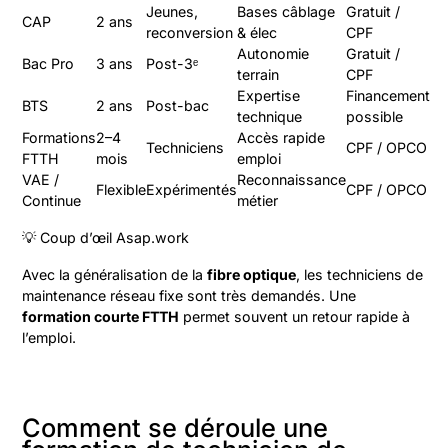
Jeunes,
Bases câblage
Gratuit /
CAP
2 ans
reconversion
& élec
CPF
Autonomie
Gratuit /
Bac Pro
3 ans
Post-3ᵉ
terrain
CPF
Expertise
Financement
BTS
2 ans
Post-bac
technique
possible
Formations
2–4
Accès rapide
Techniciens
CPF / OPCO
FTTH
mois
emploi
VAE /
Reconnaissance
Flexible
Expérimentés
CPF / OPCO
Continue
métier
💡 Coup d’œil Asap.work
Avec la généralisation de la
fibre optique
, les techniciens de
maintenance réseau fixe sont très demandés. Une
formation courte FTTH
permet souvent un retour rapide à
l’emploi.
Comment se déroule une