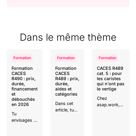
Dans le même thème
Formation
Formation
Formation
Formation
Formation
CACES R489
CACES
CACES
cat. 5 : pour
R490 : prix,
R489 : prix,
les caristes
durée,
durée,
qui n'ont pas
financement
aides et
le vertige
et
catégories
Chez
débouchés
Dans cet
en 2026
asap.work,
article, tu
on te dit tout
Tu
découvriras
: les
envisages la
toutes les
machines
formation
étapes
concernées,
CACES
pour