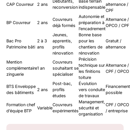
Débutants,
Base terrain
CAP Couvreur
2 ans
alternance /
reconversion
indispensable
CPF
Autonomie et
Couvreurs
Alternance /
BP Couvreur
2 ans
préparation à
déjà formés
OPCO / CPF
l’encadrement
Jeunes,
Bonne base
Bac Pro
2 à 3
apprentis,
pour les
Gratuit /
Patrimoine bâti
ans
profils
chantiers de
alternance
rénovation
rénovation
Précision
Mention
Couvreurs
technique sur
Alternance /
complémentaire
1 an
souhaitant se
les finitions
CPF / OPCO
zinguerie
spécialiser
toiture
Post-bac,
Évolution
BTS Enveloppe
Financemen
2 ans
profils
vers conduite
des bâtiments
possible
études
de travaux
Management,
Formation chef
Couvreurs
CPF / OPCO
Variable
sécurité et
d’équipe BTP
expérimentés
/ entreprise
organisation