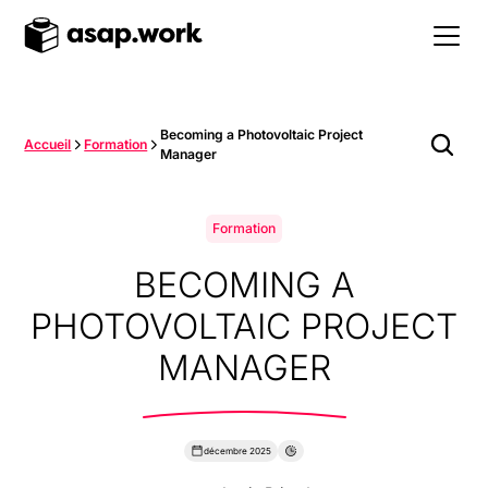
Becoming a Photovoltaic Project
Accueil
Formation
Manager
Formation
BECOMING A
PHOTOVOLTAIC PROJECT
MANAGER
décembre 2025