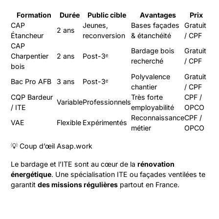
Formation
Durée
Public cible
Avantages
Prix
CAP
Jeunes,
Bases façades
Gratuit
2 ans
Étancheur
reconversion
& étanchéité
/ CPF
CAP
Bardage bois
Gratuit
Charpentier
2 ans
Post-3ᵉ
recherché
/ CPF
bois
Polyvalence
Gratuit
Bac Pro AFB
3 ans
Post-3ᵉ
chantier
/ CPF
CQP Bardeur
Très forte
CPF /
Variable
Professionnels
/ ITE
employabilité
OPCO
Reconnaissance
CPF /
VAE
Flexible
Expérimentés
métier
OPCO
💡 Coup d’œil Asap.work
Le bardage et l’ITE sont au cœur de la
rénovation
énergétique
. Une spécialisation ITE ou façades ventilées te
garantit
des missions régulières
partout en France.