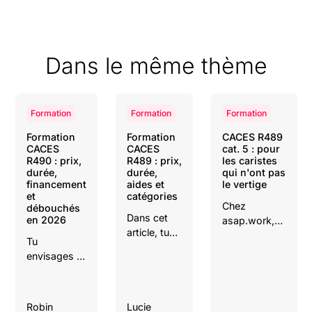
Dans le même thème
Formation
Formation
Formation
Formation
Formation
CACES R489
CACES
CACES
cat. 5 : pour
R490 : prix,
R489 : prix,
les caristes
durée,
durée,
qui n'ont pas
financement
aides et
le vertige
et
catégories
Chez
débouchés
Dans cet
en 2026
asap.work,
article, tu
on te dit tout
Tu
découvriras
: les
envisages la
toutes les
machines
formation
étapes
concernées,
CACES
pour
la formation,
R490 et tu
réussir ta
Robin
Lucie
les