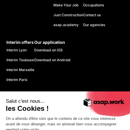
Make Your Job
Occupations
Just Construction
Contact us
asap.academy
Our agencies
Interim offers
Our application
Interim Lyon
Download on iOS
Interim Toulouse
Download on Android
Interim Marseille
Interim Paris
Salut c'est nous...
les Cookies !
On a attendu d'être sûrs que le contenu de ce site vous intéresse
© 2026 ASAP. All rights reserved.
avant de vous déranger, mais on aimerait bien vous accompagner
Confidentiality policy
pendant votre visite...