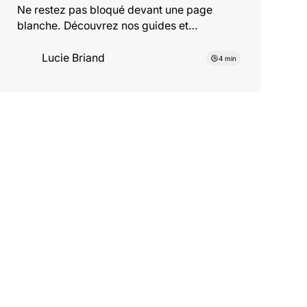
Ne restez pas bloqué devant une page
blanche. Découvrez nos guides et
exemples de lettres pour peintre, mettez en
avant votre propreté et vos finitions.
Lucie Briand
4 min
orie
Catégorie
nseils
Tenda
rrière