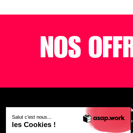
NOS OFF
asap.wor
Salut c'est nous...
We are recr
les Cookies !
Make Your 