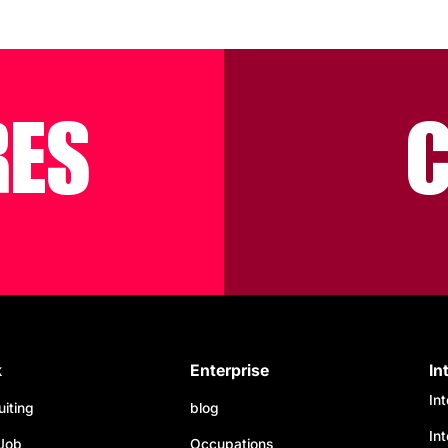
RES
k
Enterprise
In
In
uiting
blog
In
Job
Occupations