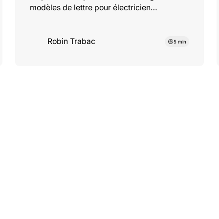
modèles de lettre pour électricien
(débutant, pro, alternance). Mettez en
avant vos habilitations B1V, BR et RE2020.
Robin Trabac
5 min
Catégorie
Catég
Formation
Co
ca