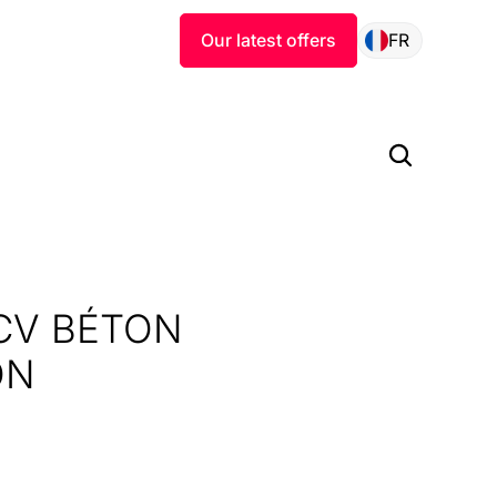
Our latest offers
FR
CV BÉTON
ON