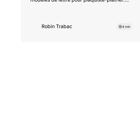
Mettez en avant vos cloisons droites, vos
joints propres et décrochez votre mission !
Robin Trabac
4 min
Catégorie
Aides &
avantages