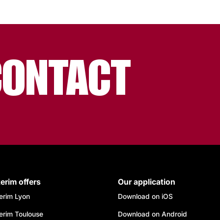
CONTACT
terim offers
Our application
terim Lyon
Download on iOS
terim Toulouse
Download on Android