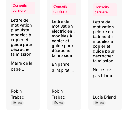
Conseils
Conseils
Conseils
carrière
carrière
carrière
Lettre de
Lettre de
Lettre de
motivation
motivation
motivation
plaquiste :
électricien :
peintre en
modèles à
modèles à
bâtiment :
copier et
copier et
modèles à
guide pour
guide pour
copier et
décrocher
décrocher
guide pour
ta mission
ta mission
décrocher
ta mission
Marre de la
En panne
page
Ne restez
d'inspiration
blanche ?
pas bloqué
?
Copiez nos
devant une
Téléchargez
modèles de
page
nos 4
Robin
Robin
lettre pour
blanche.
modèles de
Trabac
Trabac
Lucie Briand
plaquiste-
Découvrez
lettre pour
4 min
5 min
4 min
plâtrier.
nos guides
électricien
Mettez en
et exemples
(débutant,
avant vos
de lettres
pro,
cloisons
pour peintre,
alternance).