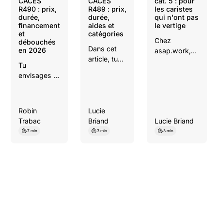
CACES
CACES
cat. 5 : pour
R490 : prix,
R489 : prix,
les caristes
durée,
durée,
qui n'ont pas
financement
aides et
le vertige
et
catégories
Chez
débouchés
Dans cet
en 2026
asap.work,
article, tu
on te dit tout
Tu
découvriras
: les
envisages la
toutes les
machines
formation
étapes
concernées,
CACES
pour
la formation,
R490 et tu
réussir ta
Robin
Lucie
les
cherches du
formation
Trabac
Briand
Lucie Briand
débouchés et
concret :
CACES
comment ce
7 min
3 min
3 min
combien ça
R489 et
CACES
coûte,
trouver
change
combien de
rapidement
concrètement
temps, qui
un emploi
ta valeur sur
paie quoi, ce
comme
le marché.
que tu fais
cariste.
sur le terrain
après.