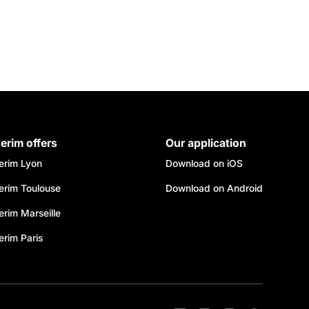
terim offers
Our application
terim Lyon
Download on iOS
terim Toulouse
Download on Android
erim Marseille
erim Paris