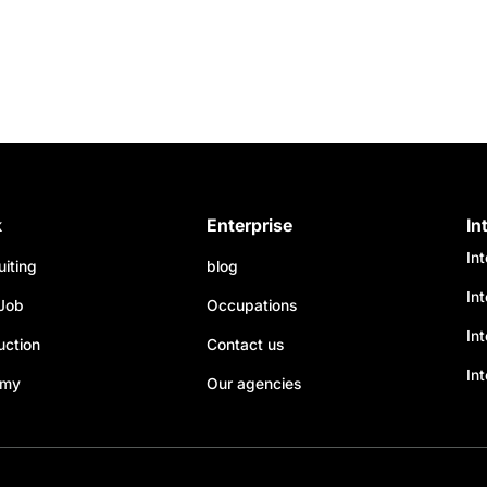
k
Enterprise
In
In
uiting
blog
In
Job
Occupations
Int
uction
Contact us
Int
emy
Our agencies
s Options