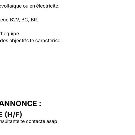
voltaïque ou en électricité.

teur, B2V, BC, BR.

d'équipe.

es objectifs te caractérise.

'ANNONCE :
 (H/F)
nsultants te contacte asap