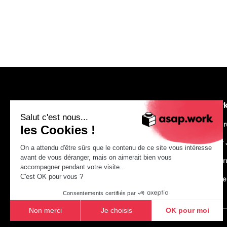
asap.wor
Salut c'est nous...
We are recr
les Cookies !
Make Your 
On a attendu d'être sûrs que le contenu de ce site vous intéresse
avant de vous déranger, mais on aimerait bien vous
Just Constr
accompagner pendant votre visite...
C'est OK pour vous ?
asap.acad
Consentements certifiés par
Non merci
Je choisis
OK pour moi
Axeptio consent
Plateforme de Gestion du Consentement : Personnalisez vo