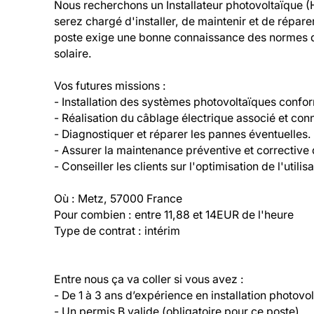
Nous recherchons un Installateur photovoltaïque (
serez chargé d'installer, de maintenir et de répare
poste exige une bonne connaissance des normes de 
solaire.

Vos futures missions :

- Installation des systèmes photovoltaïques confo
- Réalisation du câblage électrique associé et conn
- Diagnostiquer et réparer les pannes éventuelles.

- Assurer la maintenance préventive et corrective de
- Conseiller les clients sur l'optimisation de l'utilisa
Où : Metz, 57000 France

Pour combien : entre 11,88 et 14EUR de l'heure

Type de contrat : intérim
Entre nous ça va coller si vous avez :

- De 1 à 3 ans d’expérience en installation photov
- Un permis B valide (obligatoire pour ce poste).
