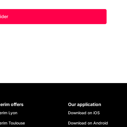
terim offers
Our application
terim Lyon
Download on iOS
terim Toulouse
Download on Android