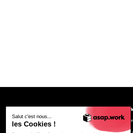
asap.wor
Salut c'est nous...
We are recr
les Cookies !
Make Your 