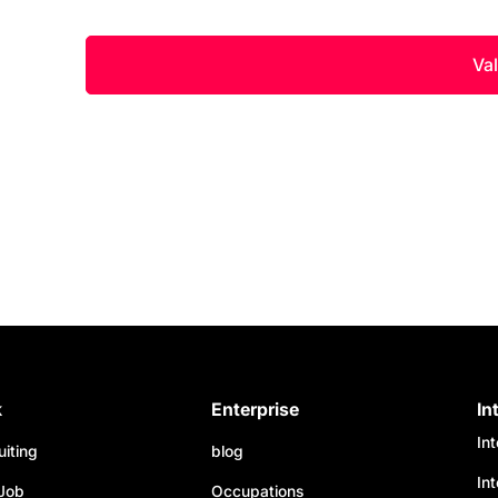
k
Enterprise
In
In
uiting
blog
In
Job
Occupations