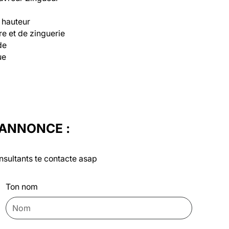
 hauteur

e et de zinguerie

e

e

'ANNONCE :
nsultants te contacte asap
Ton nom