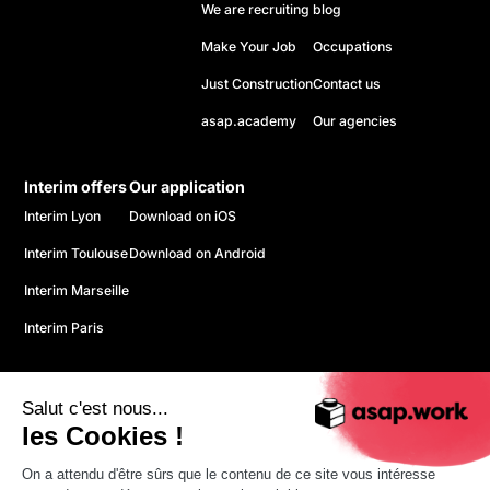
We are recruiting
blog
Make Your Job
Occupations
Just Construction
Contact us
asap.academy
Our agencies
Interim offers
Our application
Interim Lyon
Download on iOS
Interim Toulouse
Download on Android
Interim Marseille
Interim Paris
Salut c'est nous...
les Cookies !
On a attendu d'être sûrs que le contenu de ce site vous intéresse