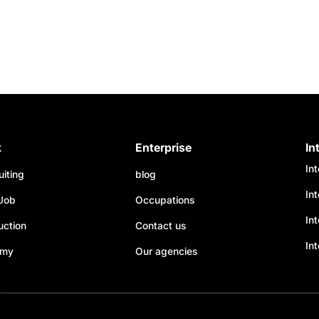
k
Enterprise
In
In
uiting
blog
In
Job
Occupations
Int
uction
Contact us
Int
emy
Our agencies
s Options