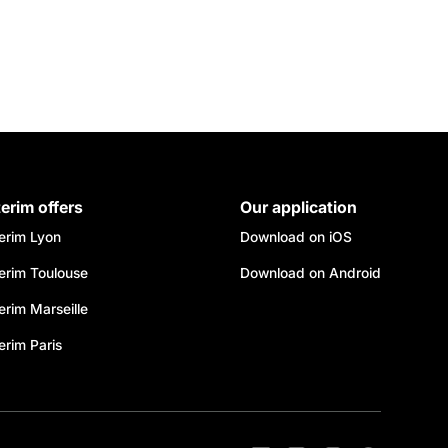
terim offers
Our application
terim Lyon
Download on iOS
terim Toulouse
Download on Android
erim Marseille
erim Paris