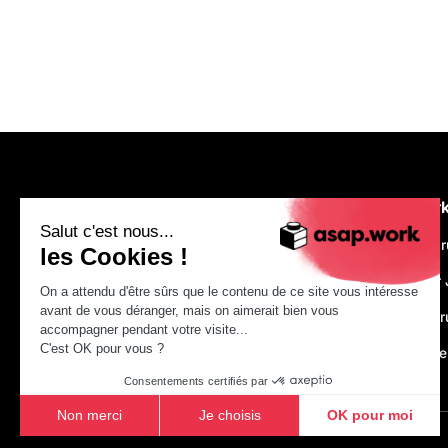
asap.wor
Salut c'est nous...
We are recr
les Cookies !
Make Your 
On a attendu d'être sûrs que le contenu de ce site vous intéresse
avant de vous déranger, mais on aimerait bien vous
Just Constr
accompagner pendant votre visite...
C'est OK pour vous ?
asap.acad
Consentements certifiés par
Non merci
Je choisis
OK pour moi
Axeptio consent
Plateforme de Gestion du Consentement : Personnalisez vo