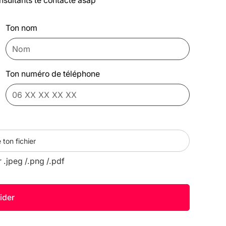
nsultants te contacte asap
Ton nom
Ton numéro de téléphone
 ton fichier
r .jpeg /.png /.pdf