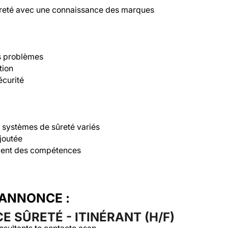
ûreté avec une connaissance des marques 
s problèmes

ion

curité

 systèmes de sûreté variés

outée

ement des compétences
'ANNONCE :
 SÛRETÉ - ITINÉRANT (H/F)