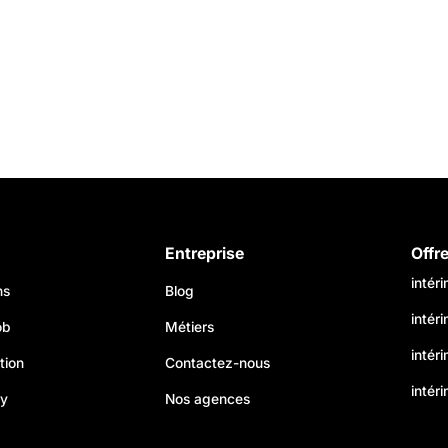
Entreprise
Offr
intér
ns
Blog
intér
ob
Métiers
intér
tion
Contactez-nous
intéri
my
Nos agences