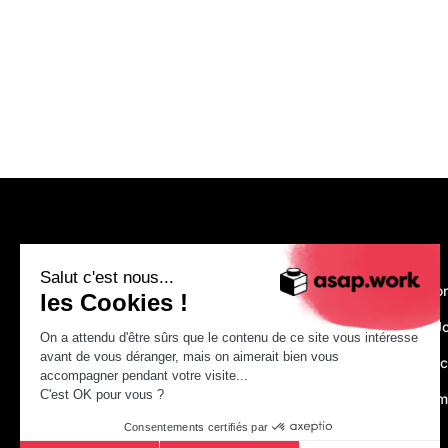
asap.work
Salut c'est nous...
Nous recruto
les Cookies !
Make Your J
On a attendu d'être sûrs que le contenu de ce site vous intéresse
avant de vous déranger, mais on aimerait bien vous
Just construc
accompagner pendant votre visite...
C'est OK pour vous ?
asap.acade
Consentements certifiés par