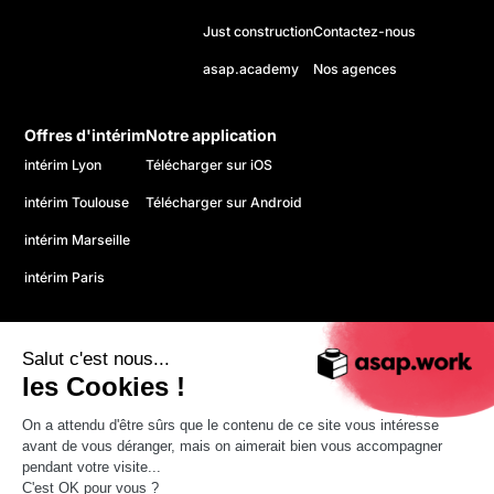
Just construction
Contactez-nous
asap.academy
Nos agences
Offres d'intérim
Notre application
intérim Lyon
Télécharger sur iOS
intérim Toulouse
Télécharger sur Android
intérim Marseille
intérim Paris
Salut c'est nous...
les Cookies !
On a attendu d'être sûrs que le contenu de ce site vous intéresse
© 2026 asap. Tous droits réservés.
avant de vous déranger, mais on aimerait bien vous accompagner
Politique de confidentialité
pendant votre visite...
CGU
C'est OK pour vous ?