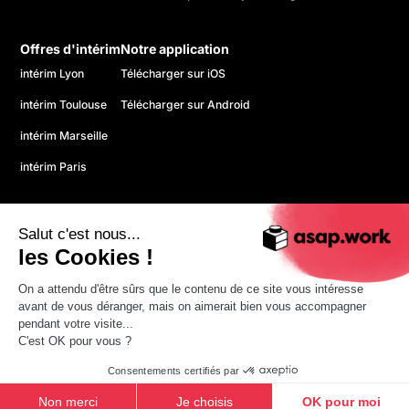
Offres d'intérim
Notre application
intérim Lyon
Télécharger sur iOS
intérim Toulouse
Télécharger sur Android
intérim Marseille
intérim Paris
Salut c'est nous...
les Cookies !
On a attendu d'être sûrs que le contenu de ce site vous intéresse
© 2026 asap. Tous droits réservés.
avant de vous déranger, mais on aimerait bien vous accompagner
Politique de confidentialité
pendant votre visite...
CGU
C'est OK pour vous ?
Mentions légales
Consentements certifiés par
Non merci
Je choisis
OK pour moi