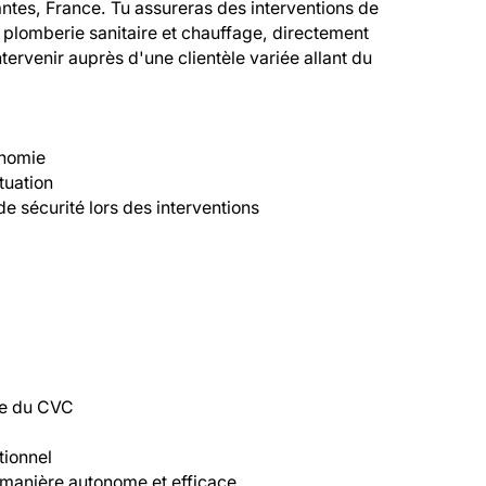
tes, France. Tu assureras des interventions de 
plomberie sanitaire et chauffage, directement 
tervenir auprès d'une clientèle variée allant du 
nomie

uation

de sécurité lors des interventions

ne du CVC

ionnel

 manière autonome et efficace
