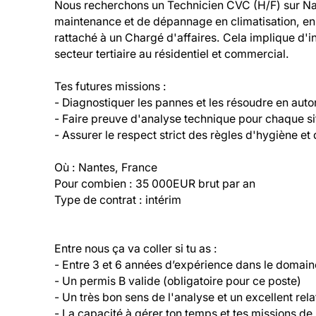
Nous recherchons un Technicien CVC (H/F) sur Nan
maintenance et de dépannage en climatisation, en 
rattaché à un Chargé d'affaires. Cela implique d'in
secteur tertiaire au résidentiel et commercial.

Tes futures missions :

- Diagnostiquer les pannes et les résoudre en auto
- Faire preuve d'analyse technique pour chaque sit
- Assurer le respect strict des règles d'hygiène et 
Où : Nantes, France

Pour combien : 35 000EUR brut par an

Type de contrat : intérim
Entre nous ça va coller si tu as :

- Entre 3 et 6 années d’expérience dans le domai
- Un permis B valide (obligatoire pour ce poste)

- Un très bon sens de l'analyse et un excellent relat
- La capacité à gérer ton temps et tes missions de