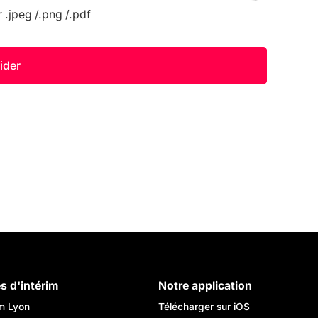
r .jpeg /.png /.pdf
es d'intérim
Notre application
im Lyon
Télécharger sur iOS