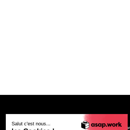
asap.work
Salut c'est nous...
Nous recruto