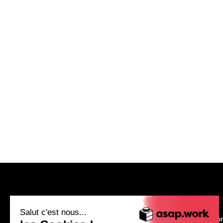
asap.work
Salut c'est nous...
Nous recruto