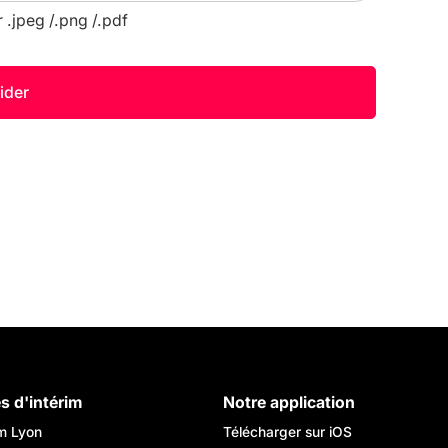
r .jpeg /.png /.pdf
es d'intérim
Notre application
im Lyon
Télécharger sur iOS