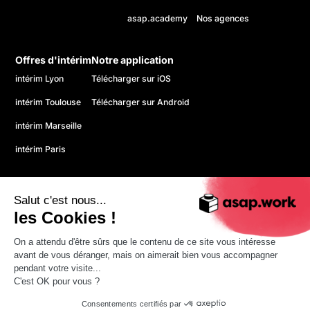
asap.academy
Nos agences
Offres d'intérim
Notre application
intérim Lyon
Télécharger sur iOS
intérim Toulouse
Télécharger sur Android
intérim Marseille
intérim Paris
Salut c'est nous...
les Cookies !
On a attendu d'être sûrs que le contenu de ce site vous intéresse
© 2026 asap. Tous droits réservés.
avant de vous déranger, mais on aimerait bien vous accompagner
Politique de confidentialité
pendant votre visite...
CGU
C'est OK pour vous ?
Mentions légales
Consentements certifiés par