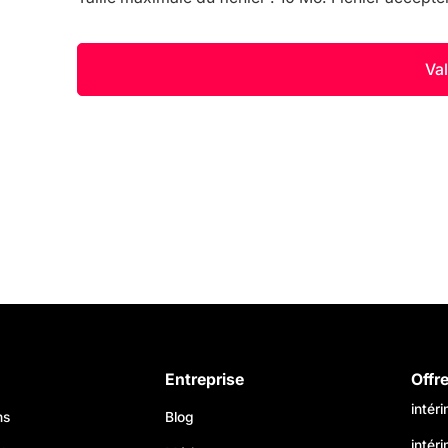
Entreprise
Offr
intér
ns
Blog
intér