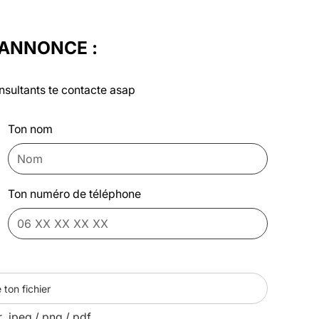
'ANNONCE :
nsultants te contacte asap
Ton nom
Ton numéro de téléphone
 ton fichier
r .jpeg /.png /.pdf