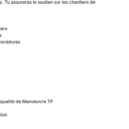
Tu assureras le soutien sur les chantiers de 
ers

x

procédures



 qualité de Manoeuvre TP

ion

é