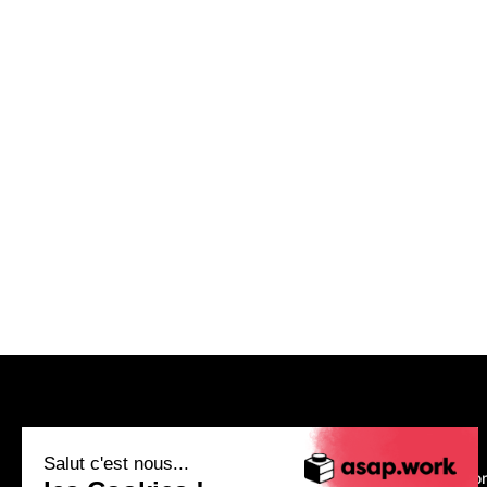
asap.work
Salut c'est nous...
Nous recruto