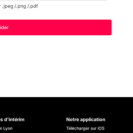
r .jpeg /.png /.pdf
es d'intérim
Notre application
im Lyon
Télécharger sur iOS